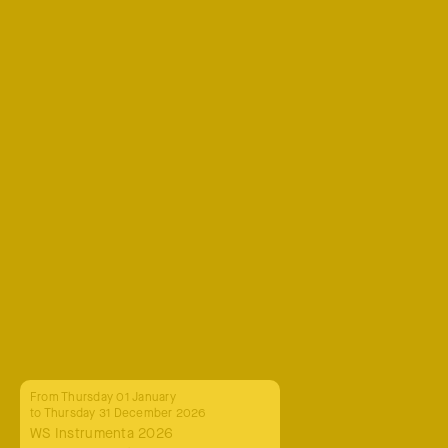
From Thursday 01 January
to Thursday 31 December 2026
WS Instrumenta 2026