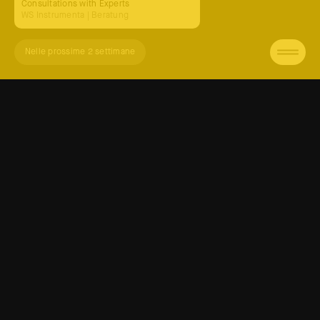
Consultations with Experts
WS Instrumenta
| Beratung
Nelle prossime 2 settimane
Contacts
Calendar
Weigh Station ETS
Media
via Portici 19/a Laubengasse
About Us
39100 Bolzano (BZ) Bozen
Contact Us
Italy
Privacy Policy
hello@weighstation.eu
Cookie Policy
Facebook
Instagram
YouTube
Linkedin