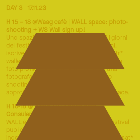
***
DAY 3 | 17.11.23
H 15 – 18 @Waag cafè | WALL space: photo-
shooting + WS Wall sign up!
Uno spazio dedicato al Wall per tutti i giorni
del festival. Puoi chiedere informazioni,
iscriverti live alla piattaforma, cercare altr*
waller per una collaborazione. Ti manca la
foto profilo? Non è una scusa, trovi una
fotografa professionista per un photo
shooting gratuito tutto il pomeriggio,
approfittane! Ti aspettiamo nel WALL space.
H 16-18 @ Waag +2 | Speed date –
Consulenze one-to-one
WALL è consulenze! Durante il WALL festival
puoi accedere ad uno sportello per
incontrare a tu per tu espert* divers* pensat*