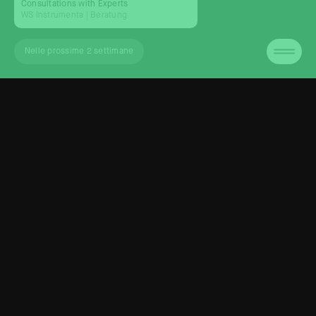
Consultations with Experts
WS Instrumenta
| Beratung
Nelle prossime 2 settimane
Contatti
Agenda
Weigh Station ETS
Media
via Portici 19/a Laubengasse
Chi Siamo
39100 Bolzano (BZ) Bozen
Contatti
Italy
Privacy Policy
hello@weighstation.eu
Cookie Policy
Facebook
Instagram
YouTube
Linkedin