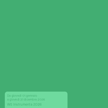
Da giovedì 01 gennaio
a giovedì 31 dicembre 2026
WS Instrumenta 2026