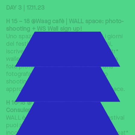
***
DAY 3 | 17.11.23
H 15 – 18 @Waag cafè | WALL space: photo-
shooting + WS Wall sign up!
Uno spazio dedicato al Wall per tutti i giorni
del festival. Puoi chiedere informazioni,
iscriverti live alla piattaforma, cercare altr*
waller per una collaborazione. Ti manca la
foto profilo? Non è una scusa, trovi una
fotografa professionista per un photo
shooting gratuito tutto il pomeriggio,
approfittane! Ti aspettiamo nel WALL space.
H 16-18 @ Waag +2 | Speed date –
Consulenze one-to-one
WALL è consulenze! Durante il WALL festival
puoi accedere ad uno sportello per
incontrare a tu per tu espert* divers* pensat*